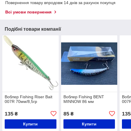
Повернення товару впродовж 14 днів за рахунок покупця
Всі умови повернення
Подібні товари компанії
Воблер Fishing Riser Bait
Воблер Fishing BENT
Вобл
007R 70мм/8,5гр
MINNOW 86 мм
007R
135
85
135
₴
₴
Купити
Купити