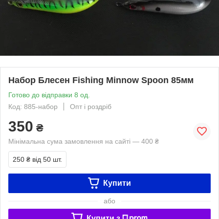
Набор Блесен Fishing Minnow Spoon 85мм
Готово до відправки 8 од.
Код: 885-набор
Опт і роздріб
350
₴
Мінімальна сума замовлення на сайті — 400 ₴
250 ₴
від 50 шт.
Купити
або
Купити з