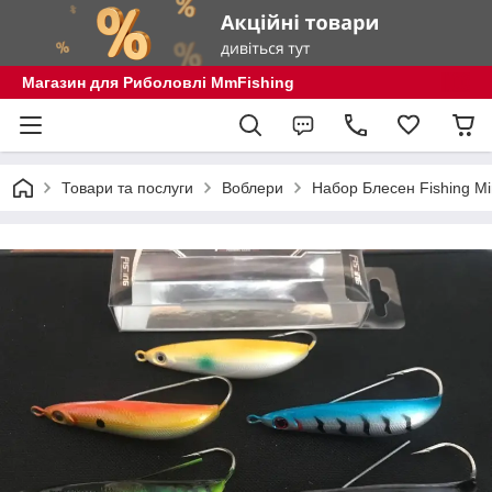
Магазин для Риболовлі MmFishing
Товари та послуги
Воблери
Набор Блесен Fishing M