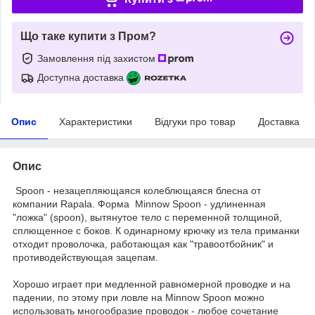
Що таке купити з Пром?
Замовлення під захистом
Доступна доставка
Опис
Характеристики
Відгуки про товар
Доставка
Опис
Spoon - незацепляющаяся колеблющаяся блесна от
компании Rapala. Форма Minnow Spoon - удлиненная
"ложка" (spoon), вытянутое тело с переменной толщиной,
сплющенное с боков. К одинарному крючку из тела приманки
отходит проволочка, работающая как "травоотбойник" и
противодействующая зацепам.
Хорошо играет при медленной равномерной проводке и на
падении, по этому при ловле на Minnow Spoon можно
использовать многообразие проводок - любое сочетание