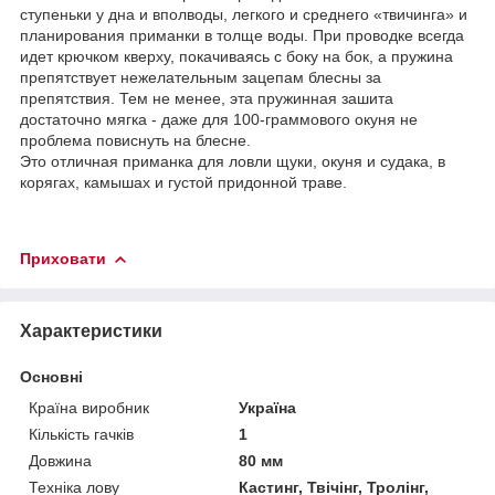
ступеньки у дна и вполводы, легкого и среднего «твичинга» и
планирования приманки в толще воды. При проводке всегда
идет крючком кверху, покачиваясь с боку на бок, а пружина
препятствует нежелательным зацепам блесны за
препятствия. Тем не менее, эта пружинная зашита
достаточно мягка - даже для 100-граммового окуня не
проблема повиснуть на блесне.
Это отличная приманка для ловли щуки, окуня и судака, в
корягах, камышах и густой придонной траве.
Приховати
Характеристики
Основні
Країна виробник
Україна
Кількість гачків
1
Довжина
80 мм
Техніка лову
Кастинг, Твічінг, Тролінг,