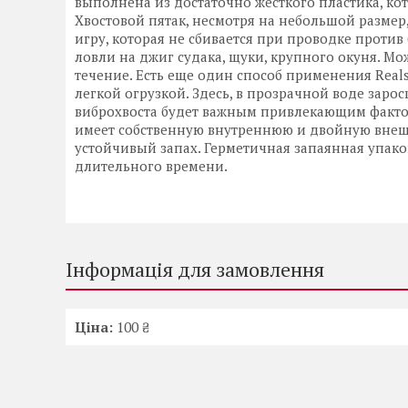
выполнена из достаточно жесткого пластика, ко
Хвостовой пятак, несмотря на небольшой разме
игру, которая не сбивается при проводке против
ловли на джиг судака, щуки, крупного окуня. Мож
течение. Есть еще один способ применения Reals
легкой огрузкой. Здесь, в прозрачной воде зар
виброхвоста будет важным привлекающим факторо
имеет собственную внутреннюю и двойную внеш
устойчивый запах. Герметичная запаянная упако
длительного времени.
Інформація для замовлення
Ціна:
100 ₴