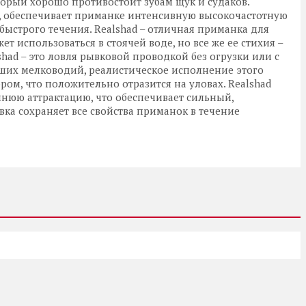
торый хорошо противостоит зубам щук и судаков.
р, обеспечивает приманке интенсивную высокочастотную
 быстрого течения. Realshad – отличная приманка для
ет использоваться в стоячей воде, но все же ее стихия –
had – это ловля рывковой проводкой без огрузки или с
осших мелководий, реалистическое исполнение этого
м, что положительно отразится на уловах. Realshad
нюю аттрактацию, что обеспечивает сильный,
вка сохраняет все свойства приманок в течение