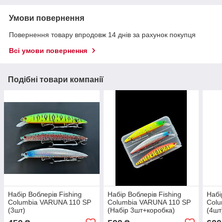
Умови повернення
Повернення товару впродовж 14 днів за рахунок покупця
Всі умови повернення
Подібні товари компанії
Набір Воблерів Fishing
Набір Воблерів Fishing
Набі
Columbia VARUNA 110 SP
Columbia VARUNA 110 SP
Colu
(3шт)
(Набір 3шт+коробка)
(4шт