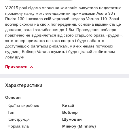
У 2015 році відома японська компанія випустила недостатню
проміжну ланку між легендарними приманками Asura 93 і
Rudra 130 і назвала свій черговий шедевр Varuna 110. Зовні
воблер схожий на своїх попередників, основна відмінність це
довжина, вага і заглиблення до 1.5м. Проведення воблера
практично не відрізняється від свого старшого брата «рудри»,
зате тепер приманка не така вперта і буде набагато
доступнішою багатьом рибалкам, у яких немає потужних
вудлищ. Воблер Varuna шумить і буде цікавий любителям
лову щуки.
Приховати
Характеристики
Основні
Країна виробник
Китай
Тип
Воблер
Конструкція
Шумовий
Форма тіла
Мінноу (Minnow)