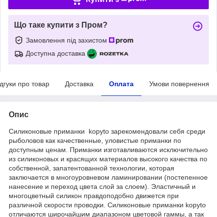
Що таке купити з Пром?
Замовлення під захистом
Доступна доставка
ідгуки про товар
Доставка
Оплата
Умови повернення
Опис
Силиконовые приманки kopyto зарекомендовали себя среди
рыболовов как качественные, уловистые приманки по
доступным ценам. Приманки изготавливаются исключительно
из силиконовых и красящих материалов высокого качества по
собственной, запатентованной технологии, которая
заключается в многоуровневом ламинировании (постепенное
нанесение и переход цвета слой за слоем). Эластичный и
многоцветный силикон правдоподобно движется при
различной скорости проводки. Силиконовые приманки kopyto
отличаются широчайшим диапазоном цветовой гаммы, а так