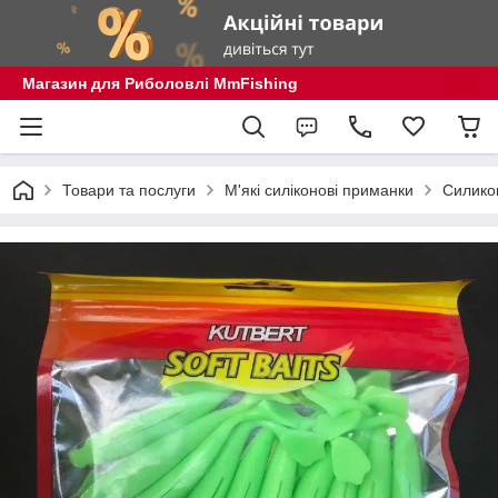
Магазин для Риболовлі MmFishing
Товари та послуги
М'які силіконові приманки
Силико