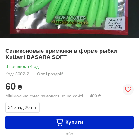
Силиконовые приманки в форме рыбки
Kutbert BASARA SOFT
В наявності 4 од.
Код: 5002-2
Опт і роздріб
60
₴
Мінімальна сума замовлення на сайті — 400 ₴
34 ₴
від 20 шт.
Купити
або