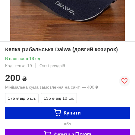
Кепка рибальська Daiwa (довгий козирок)
В наявності 18 од.
Код: кепка-19
Опт і роздріб
200
₴
Мінімальна сума замовлення на сайті — 400 ₴
175 ₴
від 5 шт.
135 ₴
від 10 шт.
Купити
або
Купити з