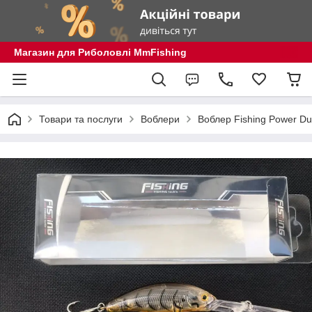
Магазин для Риболовлі MmFishing
Товари та послуги
Воблери
Воблер Fishing Power D