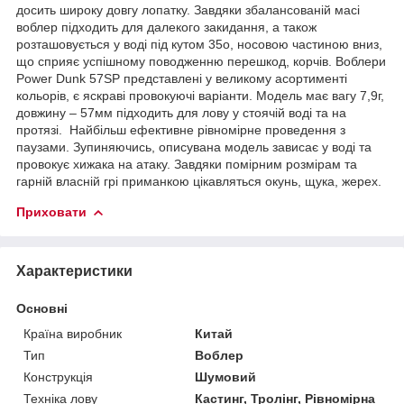
досить широку довгу лопатку. Завдяки збалансованій масі
воблер підходить для далекого закидання, а також
розташовується у воді під кутом 35о, носовою частиною вниз,
що сприяє успішному поводженню перешкод, корчів. Воблери
Power Dunk 57SP представлені у великому асортименті
кольорів, є яскраві провокуючі варіанти. Модель має вагу 7,9г,
довжину – 57мм підходить для лову у стоячій воді та на
протязі. Найбільш ефективне рівномірне проведення з
паузами. Зупиняючись, описувана модель зависає у воді та
провокує хижака на атаку. Завдяки помірним розмірам та
гарній власній грі приманкою цікавляться окунь, щука, жерех.
Приховати
Характеристики
Основні
Країна виробник
Китай
Тип
Воблер
Конструкція
Шумовий
Техніка лову
Кастинг, Тролінг, Рівномірна