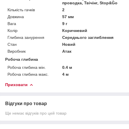
проводка, Твічінг, Stop&Go
Кількість гачків
2
Довжина
57 мм
Вага
9 г
Колір
Коричневий
Глибина занурення
Середнього заглиблення
Стан
Новий
Виробник
Атак
Робоча глибина
Робоча глибина мін.
0.4 м
Робоча глибина макс.
4 м
Приховати
Відгуки про товар
Ще немає відгуків про цей товар