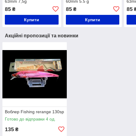
63mm 7,5g
60mm 5.5 g
63m
85
85
85
₴
₴
Купити
Купити
Акційні пропозиції та новинки
Воблер Fishing rerange 130sp
Готово до відправки 4 од.
135
₴