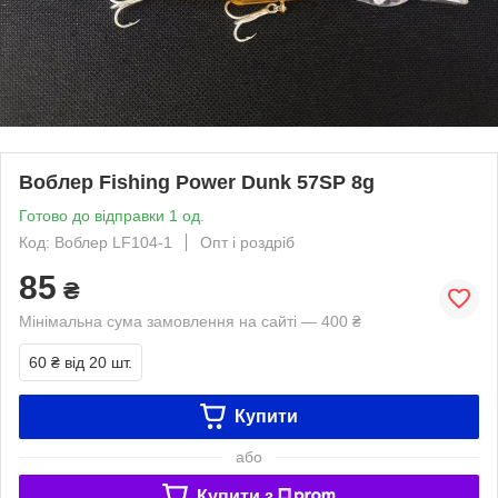
Воблер Fishing Power Dunk 57SP 8g
Готово до відправки 1 од.
Код: Воблер LF104-1
Опт і роздріб
85
₴
Мінімальна сума замовлення на сайті — 400 ₴
60 ₴
від 20 шт.
Купити
або
Купити з