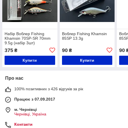
Набір Воблер Fishing
Воблер Fishing Khamsin
Вобл
Khamsin 70SP-SR 70mm
85SP 13.3g
85SP
9.5g (набір 3шт)
375
90
90
₴
₴
Купити
Купити
Про нас
100% позитивних з 426 відгуків за рік
Працює з 07.09.2017
м. Чернівці
Чернівці, Україна
Контакти