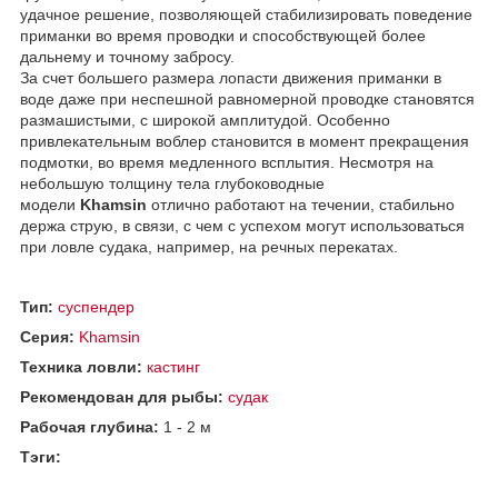
удачное решение, позволяющей стабилизировать поведение
приманки во время проводки и способствующей более
дальнему и точному забросу.
За счет большего размера лопасти движения приманки в
воде даже при неспешной равномерной проводке становятся
размашистыми, с широкой амплитудой. Особенно
привлекательным воблер становится в момент прекращения
подмотки, во время медленного всплытия. Несмотря на
небольшую толщину тела глубоководные
модели
Khamsin
отлично работают на течении, стабильно
держа струю, в связи, с чем с успехом могут использоваться
при ловле судака, например, на речных перекатах.
Тип:
суспендер
Серия:
Khamsin
Техника ловли:
кастинг
Рекомендован для рыбы:
судак
Рабочая глубина:
1 - 2 м
Тэги: