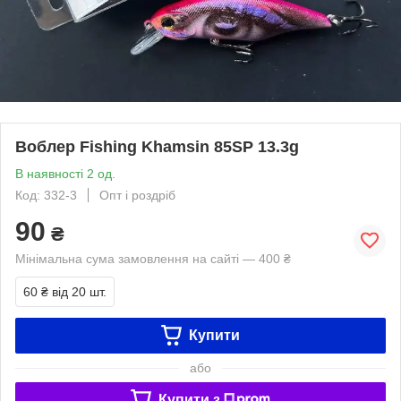
Воблер Fishing Khamsin 85SP 13.3g
В наявності 2 од.
Код: 332-3
Опт і роздріб
90
₴
Мінімальна сума замовлення на сайті — 400 ₴
60 ₴
від 20 шт.
Купити
або
Купити з