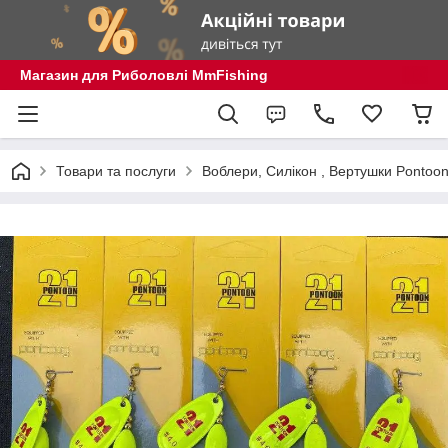
Магазин для Риболовлі MmFishing
Товари та послуги
Воблери, Силікон , Вертушки Pontoon