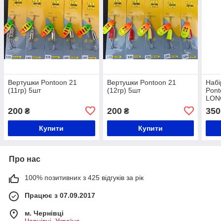
Вертушки Pontoon 21
Вертушки Pontoon 21
Набі
(11гр) 5шт
(12гр) 5шт
Pon
LON
(5шт
200
200
350
₴
₴
Купити
Купити
Про нас
100% позитивних з 425 відгуків за рік
Працює з 07.09.2017
м. Чернівці
Чернівці, Україна