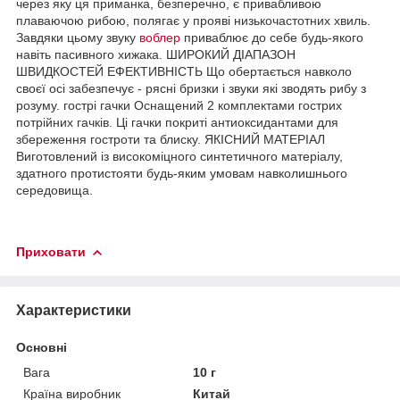
через яку ця приманка, безперечно, є привабливою
плаваючою рибою, полягає у прояві низькочастотних хвиль.
Завдяки цьому звуку
воблер
приваблює до себе будь-якого
навіть пасивного хижака. ШИРОКИЙ ДІАПАЗОН
ШВИДКОСТЕЙ ЕФЕКТИВНІСТЬ Що обертається навколо
своєї осі забезпечує - рясні бризки і звуки які зводять рибу з
розуму. гострі гачки Оснащений 2 комплектами гострих
потрійних гачків. Ці гачки покриті антиоксидантами для
збереження гостроти та блиску. ЯКІСНИЙ МАТЕРІАЛ
Виготовлений із високоміцного синтетичного матеріалу,
здатного протистояти будь-яким умовам навколишнього
середовища.
Приховати
Характеристики
Основні
Вага
10 г
Країна виробник
Китай