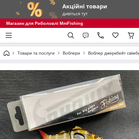
Магазин для Риболовлі MmFishing
Товари та послуги
Воблери
Воблер джеркбейт свімб