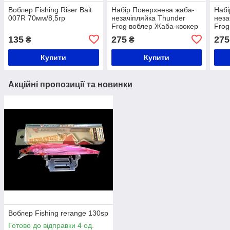
Воблер Fishing Riser Bait
Набір Поверхнева жаба-
Набі
007R 70мм/8,5гр
незачіпляйка Thunder
неза
Frog воблер Жаба-квокер
Frog
95 мм/13.5 г (3шт)
95 м
135
275
275
₴
₴
Купити
Купити
Акційні пропозиції та новинки
Воблер Fishing rerange 130sp
Готово до відправки 4 од.