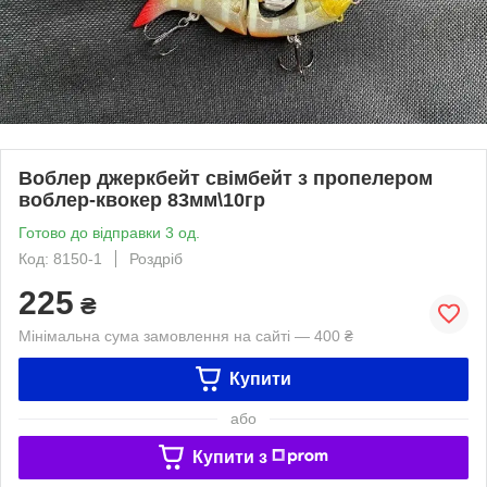
Воблер джеркбейт свімбейт з пропелером
воблер-квокер 83мм\10гр
Готово до відправки 3 од.
Код: 8150-1
Роздріб
225
₴
Мінімальна сума замовлення на сайті — 400 ₴
Купити
або
Купити з