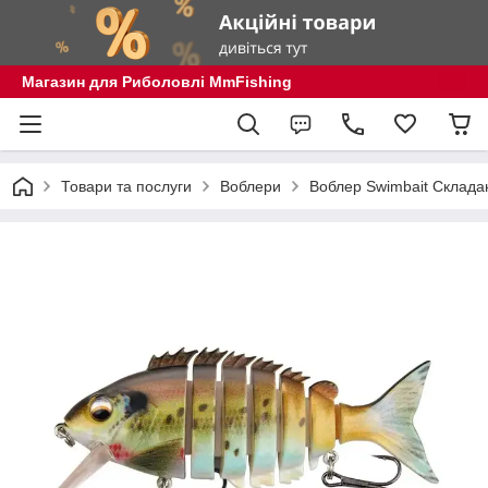
Магазин для Риболовлі MmFishing
Товари та послуги
Воблери
Воблер Swimbait Склада