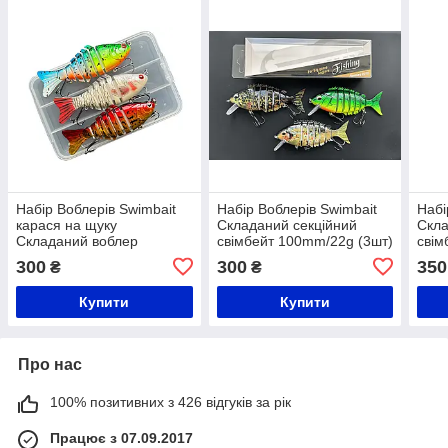
Набір Воблерів Swimbait
Набір Воблерів Swimbait
Набі
карася на щуку
Складаний секційний
Скла
Складаний воблер
свімбейт 100mm/22g (3шт)
свім
секційні свімбейт 3 шт. +
(3шт
300
300
350
₴
₴
коробка 100 mm/15g
Купити
Купити
Про нас
100% позитивних з 426 відгуків за рік
Працює з 07.09.2017