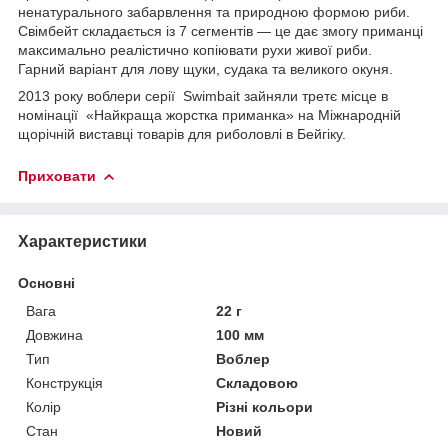
ненатурального забарвлення та природною формою риби.
Свімбейт складається із 7 сегментів — це дає змогу приманці
максимально реалістично копіювати рухи живої риби.
Гарний варіант для лову щуки, судака та великого окуня.
2013 року воблери серії Swimbait зайняли третє місце в
номінації «Найкраща жорстка приманка» на Міжнародній
щорічній виставці товарів для риболовлі в Бейгіку.
Приховати
Характеристики
Основні
Вага
22 г
Довжина
100 мм
Тип
Воблер
Конструкція
Складовою
Колір
Різні кольори
Стан
Новий