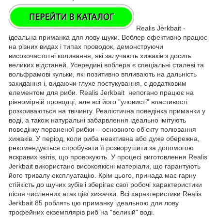
Realis Jerkbait -
ідеальна приманка для лову щуки. Воблер ефективно працює
на різних видах і типах проводок, демонструючи
високочастотні коливання, які залучають хижаків з досить
великих відстаней. Усередині воблера є спеціальні сталеві та
вольфрамові кульки, які позитивно впливають на дальність
закидання і, видаючи глухе постукування, є додатковим
елементом для риби. Realis Jerkbait непогано працює на
рівномірній проводці, але всі його "уловисті" властивості
розкриваються на твічингу. Реалістична поведінка приманки у
воді, а також натуральні забарвлення ідеально імітують
поведінку пораненої рибки – основного об'єкту полювання
хижаків. У період, коли риба неактивна або дуже обережна,
рекомендується спробувати її розворушити за допомогою
яскравих квітів, що провокують. У процесі виготовлення Realis
Jerkbait використано високоякісні матеріали, що гарантують
його тривалу експлуатацію. Крім цього, принада має гарну
стійкість до щучих зубів і зберігає свої робочі характеристики
після численних атак цієї хижачки. Всі характеристики Realis
Jerkbait 85 роблять цю приманку ідеальною для лову
трофейних екземплярів риб на "великій" воді.