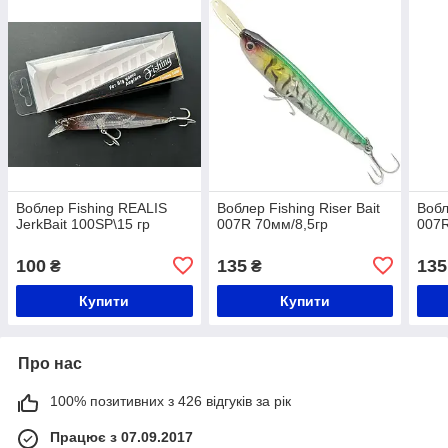
Воблер Fishing REALIS
Воблер Fishing Riser Bait
Вобл
JerkBait 100SP\15 гр
007R 70мм/8,5гр
007R
100
135
135
₴
₴
Купити
Купити
Про нас
100% позитивних з 426 відгуків за рік
Працює з 07.09.2017