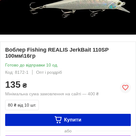
Воблер Fishing REALIS JerkBait 110SP
100мм\16гр
Готово до відправки 10 од.
Код: 8172-1
Опт і роздріб
135
₴
Мінімальна сума замовлення на сайті — 400 ₴
80 ₴
від 10 шт.
Купити
або