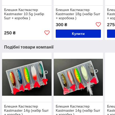
Блешня Кастмастер
Блешня Кастмастер
Бле
Kastmaster 10.5g (набір
Kastmaster 18g (набір 5шт
Kast
5шт + коробка )
+ коробока )
+ ко
300
275
₴
250
₴
Купити
Подібні товари компанії
Блешня Кастмастер
Блешня Кастмастер
Бле
Kastmaster 14g (набір 5шт
Kastmaster 14g (набір 5шт
Kast
+ коробка )
+ коробка )
+ ко