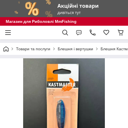
Магазин для Риболовлі MmFishing
Товари та послуги
Блешня і вертушки
Блешня Кастма