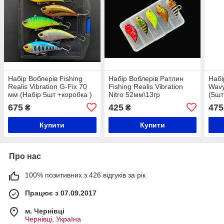
Набір Воблерів Fishing
Набір Воблерів Ратлин
Набі
Realis Vibration G-Fix 70
Fishing Realis Vibration
Wav
мм (Набір 5шт +коробка )
Nitro 52мм\13гр
(5шт
5шт+коробка
675
425
475
₴
₴
Купити
Купити
Про нас
100% позитивних з 426 відгуків за рік
Працює з 07.09.2017
м. Чернівці
Чернівці, Україна