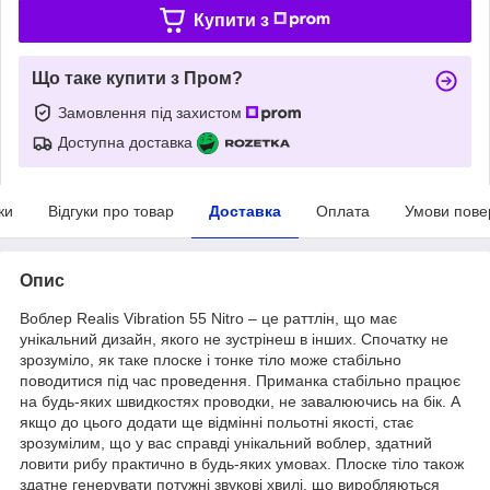
Купити з
Що таке купити з Пром?
Замовлення під захистом
Доступна доставка
ки
Відгуки про товар
Доставка
Оплата
Умови пове
Опис
Воблер Realis Vibration 55 Nitro – це раттлін, що має
унікальний дизайн, якого не зустрінеш в інших. Спочатку не
зрозуміло, як таке плоске і тонке тіло може стабільно
поводитися під час проведення. Приманка стабільно працює
на будь-яких швидкостях проводки, не завалюючись на бік. А
якщо до цього додати ще відмінні польотні якості, стає
зрозумілим, що у вас справді унікальний воблер, здатний
ловити рибу практично в будь-яких умовах. Плоске тіло також
здатне генерувати потужні звукові хвилі, що виробляються