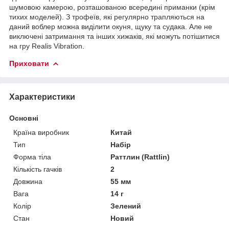
шумовою камерою, розташованою всередині приманки (крім
тихих моделей). З трофеїв, які регулярно трапляються на
даний воблер можна виділити окуня, щуку та судака. Але не
виключені затримання та інших хижаків, які можуть потішитися
на гру Realis Vibration.
Приховати
Характеристики
Основні
Країна виробник
Китай
Тип
Набір
Форма тіла
Раттлин (Rattlin)
Кількість гачків
2
Довжина
55 мм
Вага
14 г
Колір
Зелений
Стан
Новий