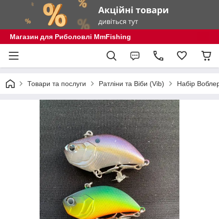
Магазин для Риболовлі MmFishing
Товари та послуги
Ратліни та Віби (Vib)
Набір Воблері