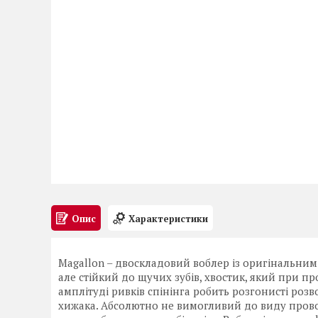
Опис
Характеристики
Magallon – двоскладовий воблер із оригінальним 
але стійкий до щучих зубів, хвостик, який при п
амплітуді ривків спінінга робить розгонисті розв
хижака. Абсолютно не вимогливий до виду провод