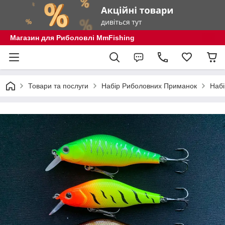
Магазин для Риболовлі MmFishing
Товари та послуги
Набір Риболовних Приманок
Набі