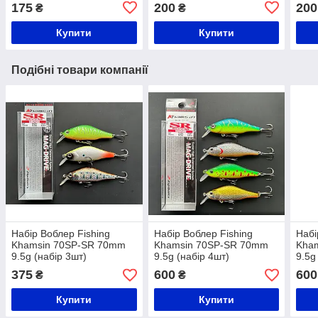
судака | Японська якість
судака |
175
200
200
₴
₴
Купити
Купити
Подібні товари компанії
Набір Воблер Fishing
Набір Воблер Fishing
Набі
Khamsin 70SP-SR 70mm
Khamsin 70SP-SR 70mm
Kha
9.5g (набір 3шт)
9.5g (набір 4шт)
9.5g
375
600
600
₴
₴
Купити
Купити