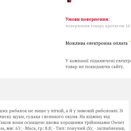
повернення товару протягом 14
У компанії підключені електр
товар не покидаючи сайту.
х рибалок не лише у літній, а й у зимовій риболовлі. Зі
лиску щуки, судака і великого окуня. На відміну від
у. Також вони оснащені двома хорошими трійниками Owner
 мм: 63; - Маса, гр: 8.8; - Тип: тонучий (S); - заглиблення,