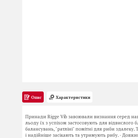
Опис
Характеристики
Принади Rigge Vib завоювали визнання серед наши
льоду їх з успіхом застосовують для відвислого б
балансувань, "ратліні" помітні для риби здалек
і надійніше засікають та утримують рибу. - Довжина,