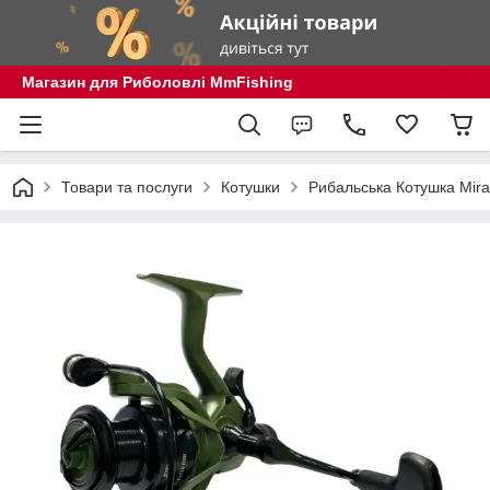
Магазин для Риболовлі MmFishing
Товари та послуги
Котушки
Рибальська Котушка Mira