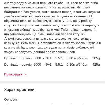
снасті у воду в момент першого клювання, коли велика риба
потрапляє на гачок і сильно тягне за волосінь. Як тільки
байтраннер блокується, включається переднє гальмо котушки
для безпечного вилучення улову. Котушка оснащена 9+1
підшипниками, які забезпечують якісну та плавну роботу
котушки. Ротор збалансований за допомогою комп'ютера для
зниження вібрації, має функцію Anti-Twist та інші технології,
що забезпечують ще більш плавний перебіг котушки.
Алюмінієва основна шпуля з металевою кліпсою вміщує
велику кількість ліски. Поставляється із пластиковою шпулею в
комплекті. Ідеально підходить для початківців рибалок, які
хочуть спробувати донний або короповий лов.
Dominator розмір 5000 - 9+1 5.5:1 0.28 мм/270м 385g
Dominator розмір 6000 - 9+1 5.5:1 0.30мм/340м 425g
Приховати
Характеристики
Основні