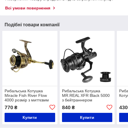
Всі умови повернення
Подібні товари компанії
Рибальська Котушка
Рибальська Котушка
Риба
Miracle Fish River Flow
MR.REAL XFR Black 5000
Коту
4000 розмір з миттєвим
з бейтраннером
стопом
770
840
430
₴
₴
Купити
Купити