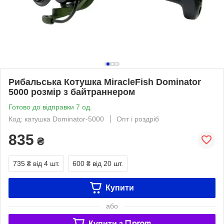
Рибальська Котушка MiracleFish Dominator
5000 розмір з байтраннером
Готово до відправки 7 од.
Код: катушка Dominator-5000
Опт і роздріб
835
₴
735 ₴
від 4 шт.
600 ₴
від 20 шт.
Купити
або
Купити з