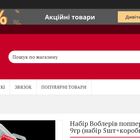
КІ
ЗВЯЗОК
ПОПУЛЯРНІ ТОВАРИ
Набір Воблерів поппер
9гр (набір 5шт+короб