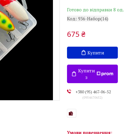
Готово до відправки 8 од.
Код:
936-Набор(14)
675 ₴
Купити
Купити
з
+380 (95) 467-06-52
0954670652