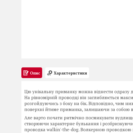
Опис
Характеристики
Цю унікальну приманку можна віднести одразу до
На рівномірній проводці він заглиблюється макс
розгойдуючись з боку на бік. Відповідно, чим ни
поверхні йтиме приманка, залишаючи за собою ву
Але варто почати ритмічно посмикувати вудлищем
створюючи характерне булькання і розбризкуючи 
проводка walkin'-the-dog. Волкерною проводкою