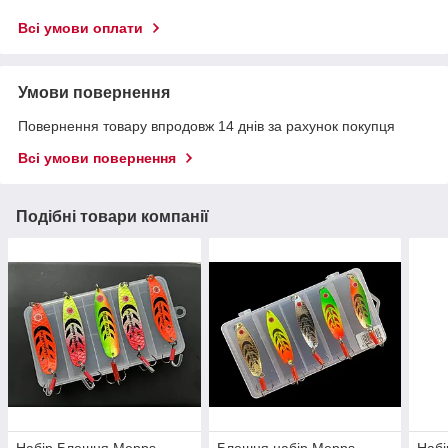
Всі умови оплати
Умови повернення
Повернення товару впродовж 14 днів за рахунок покупця
Всі умови повернення
Подібні товари компанії
Набір Блешня Mepps
Блешня набір Mepps
Набі