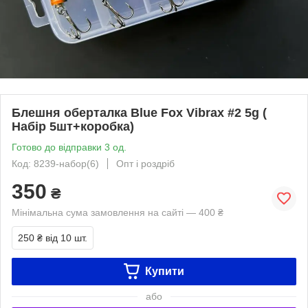
Блешня оберталка Blue Fox Vibrax #2 5g (
Набір 5шт+коробка)
Готово до відправки 3 од.
Код: 8239-набор(6)
Опт і роздріб
350
₴
Мінімальна сума замовлення на сайті — 400 ₴
250 ₴
від 10 шт.
Купити
або