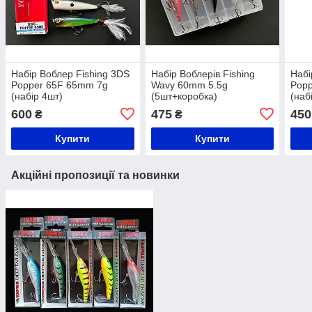
Набір Воблер Fishing 3DS
Набір Воблерів Fishing
Набі
Popper 65F 65mm 7g
Wavy 60mm 5.5g
Pop
(набір 4шт)
(5шт+коробка)
(наб
600
475
450
₴
₴
Купити
Купити
Акційні пропозиції та новинки