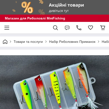
Магазин для Риболовлі MmFishing
Товари та послуги
Набір Риболовних Приманок
Набі