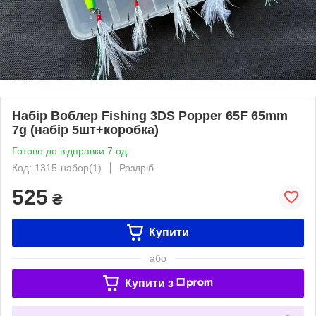
Набір Воблер Fishing 3DS Popper 65F 65mm
7g (набір 5шт+коробка)
Готово до відправки 7 од.
Код: 1315-набор(1)
Роздріб
525
₴
Купити
або
Купити з