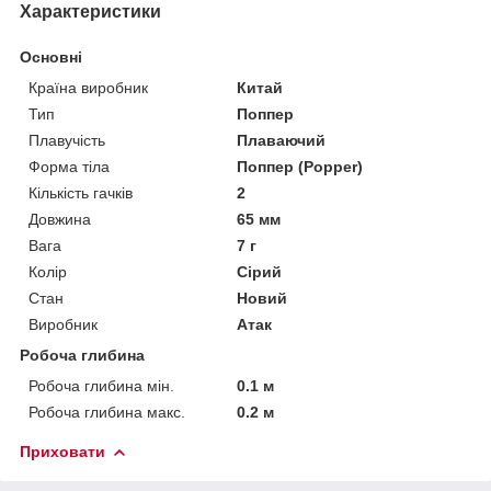
Характеристики
Основні
Країна виробник
Китай
Тип
Поппер
Плавучість
Плаваючий
Форма тіла
Поппер (Popper)
Кількість гачків
2
Довжина
65 мм
Вага
7 г
Колір
Сірий
Стан
Новий
Виробник
Атак
Робоча глибина
Робоча глибина мін.
0.1 м
Робоча глибина макс.
0.2 м
Приховати