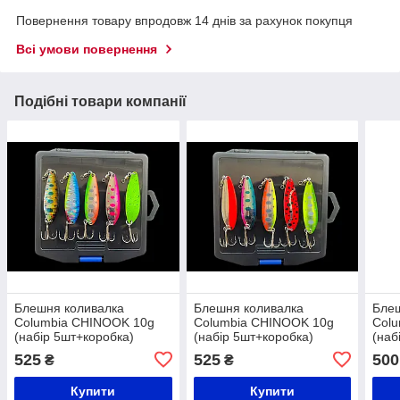
Повернення товару впродовж 14 днів за рахунок покупця
Всі умови повернення
Подібні товари компанії
Блешня коливалка
Блешня коливалка
Блеш
Columbia CHINOOK 10g
Columbia CHINOOK 10g
Col
(набір 5шт+коробка)
(набір 5шт+коробка)
(наб
525
525
500
₴
₴
Купити
Купити