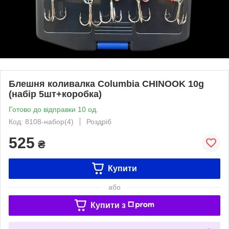
Блешня коливалка Columbia CHINOOK 10g
(набір 5шт+коробка)
Готово до відправки 10 од.
Код: 8108-набор(4)
Роздріб
525
₴
Купити
або
Купити з