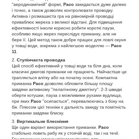
"аеродинамічній" формі,
Paco
закидається дуже далеко
і точно, а також дозволяє контролювати проводку.
Активна і розмашиста гра на рівномірній проводці
приваблює жереха з великої відстані. Для підвищення
ефективності інколи корисно робити короткі паузи,
особливо якщо жерех переслідує приманку, але не
бере її. Цей метод також добре працює для ловлі окуня
у товщі води, зокрема з найлегшою моделлю —
Paco
11
.
Ступінчаста проводка
Цей спосіб ефективний у товщі води та біля дна, коли
класичні джигові приманки не працюють. Найчастіше це
трапляється влітку або на початку осені. Компактна
приманка
Paco
дозволяє обловити більшу площу
завдяки активному "пелагічному джиггінгу": 2-3 швидкі
оберти котушки, пауза з можливими рухами вудлища,
при яких
Paco
"осипається", перевалюючись з боку на
бік. Плюсом цієї техніки є дальність закиду та помітність
приманки завдяки блиску.
Вертикальне блесніння
Ще один варіант використання приманки.
Paco
стабільно ловить рибу як у стоячій воді, так і на течії.
Гру приманки можна урізноманітнити: для