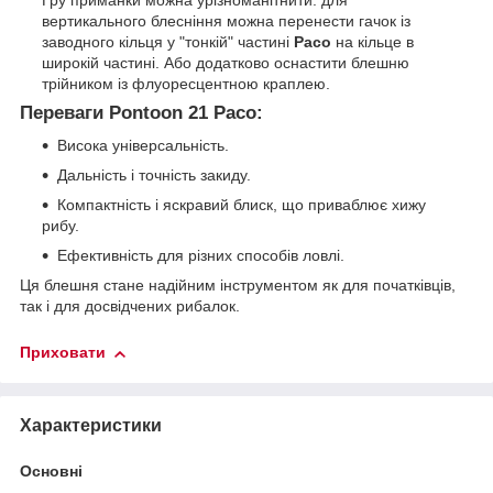
вертикального блесніння можна перенести гачок із
заводного кільця у "тонкій" частині
Paco
на кільце в
широкій частині. Або додатково оснастити блешню
трійником із флуоресцентною краплею.
Переваги Pontoon 21 Paco:
Висока універсальність.
Дальність і точність закиду.
Компактність і яскравий блиск, що приваблює хижу
рибу.
Ефективність для різних способів ловлі.
Ця блешня стане надійним інструментом як для початківців,
так і для досвідчених рибалок.
Приховати
Характеристики
Основні