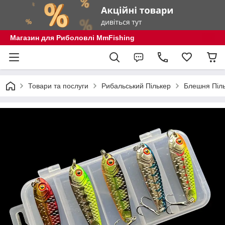
Магазин для Риболовлі MmFishing
Товари та послуги
Рибальський Пількер
Блешня Піль