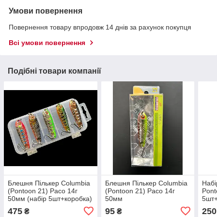
Умови повернення
Повернення товару впродовж 14 днів за рахунок покупця
Всі умови повернення
Подібні товари компанії
Блешня Пількер Columbia
Блешня Пількер Columbia
Набі
(Pontoon 21) Paco 14г
(Pontoon 21) Paco 14г
Pont
50мм (набір 5шт+коробка)
50мм
5шт
475
95
250
₴
₴