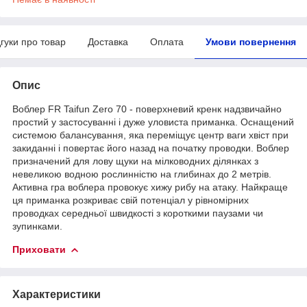
дгуки про товар
Доставка
Оплата
Умови повернення
Опис
Воблер FR Taifun Zero 70 - поверхневий кренк надзвичайно
простий у застосуванні і дуже уловиста приманка. Оснащений
системою балансування, яка переміщує центр ваги хвіст при
закиданні і повертає його назад на початку проводки. Воблер
призначений для лову щуки на мілководних ділянках з
невеликою водною рослинністю на глибинах до 2 метрів.
Активна гра воблера провокує хижу рибу на атаку. Найкраще
ця приманка розкриває свій потенціал у рівномірних
проводках середньої швидкості з короткими паузами чи
зупинками.
Приховати
Характеристики