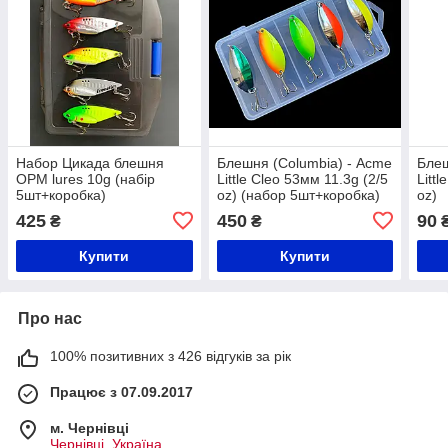
Набор Цикада блешня
Блешня (Columbia) - Acme
Блеш
OPM lures 10g (набір
Little Cleo 53мм 11.3g (2/5
Litt
5шт+коробка)
oz) (набор 5шт+коробка)
oz)
425
450
90
₴
₴
Купити
Купити
Про нас
100% позитивних з 426 відгуків за рік
Працює з 07.09.2017
м. Чернівці
Чернівці, Україна