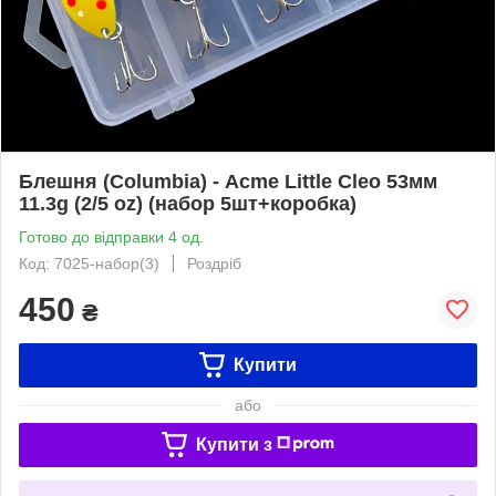
Блешня (Columbia) - Acme Little Cleo 53мм
11.3g (2/5 oz) (набор 5шт+коробка)
Готово до відправки 4 од.
Код: 7025-набор(3)
Роздріб
450
₴
Купити
або
Купити з