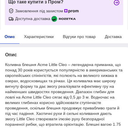
Що таке купити з Пром?
Замовлення під захистом
Доступна доставка
Опис
Характеристики
Відгуки про товар
Доставка
Опис
Коливна блешня Acme Little Cleo – легендарна приманка, що
понад 30 років користується популярністю в американських та
європейських спінінгістів, які полюють на великого хижака в
озерах, водосховищах та річках. Ця коливалка має широку
вигнуту форму та дає змогу реалізувати ефективну гру на
найменших швидкостях проведення. Діапазон глибин для
ловлі на Acme Little Cleo сягає від 0,5 до 3 м. Водночас на
великих глибинах корисно здійснювати ступінчасте
проведення, оскільки блешня продовжує привабливо грати й
під час падіння. Хаотичні рухи й сильні коливання дають
змогу Little Cleo створювати ілюзію руху безпорадної
пораненої рибки, що втратила орієнтацію. Блешні вагою 1.75