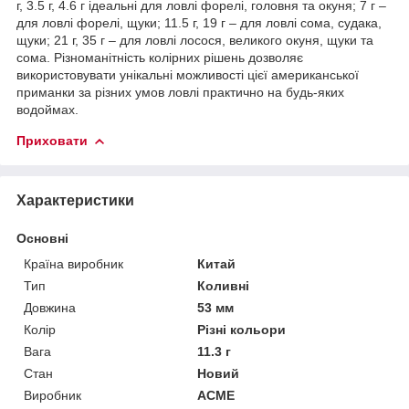
г, 3.5 г, 4.6 г ідеальні для ловлі форелі, головня та окуня; 7 г –
для ловлі форелі, щуки; 11.5 г, 19 г – для ловлі сома, судака,
щуки; 21 г, 35 г – для ловлі лосося, великого окуня, щуки та
сома. Різноманітність колірних рішень дозволяє
використовувати унікальні можливості цієї американської
приманки за різних умов ловлі практично на будь-яких
водоймах.
Приховати
Характеристики
Основні
Країна виробник
Китай
Тип
Коливні
Довжина
53 мм
Колір
Різні кольори
Вага
11.3 г
Стан
Новий
Виробник
ACME