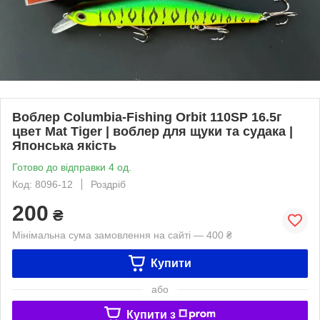
Воблер Columbia-Fishing Orbit 110SP 16.5г
цвет Mat Tiger | воблер для щуки та судака |
Японська якість
Готово до відправки 4 од.
Код: 8096-12
Роздріб
200
₴
Мінімальна сума замовлення на сайті — 400 ₴
Купити
або
Купити з