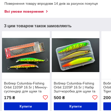
Повернення товару впродовж 14 днів за рахунок покупця
Всі умови повернення
З цим товаром також замовляють
Воблер Columbia-Fishing
Воблер Columbia-Fishing
Вобл
Orbit 110SP 16.5г | Мінноу-
Orbit 110SP 16.5г | Набір
Orbi
суспендер для щуки та
3шт+коробка для щуки та
Tige
судака | Японська якість
судака | Японська якість
суда
175
500
200
₴
₴
Купити
Купити