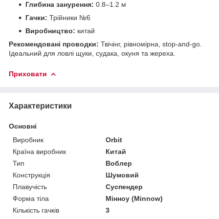
Глибина занурення:
0.8–1.2 м
Гачки:
Трійники №6
Виробництво:
китай
Рекомендовані проводки:
Твічінг, рівномірна, stop-and-go.
Ідеальний для ловлі щуки, судака, окуня та жереха.
Приховати
Характеристики
Основні
Виробник
Orbit
Країна виробник
Китай
Тип
Воблер
Конструкція
Шумовий
Плавучість
Суспендер
Форма тіла
Мінноу (Minnow)
Кількість гачків
3