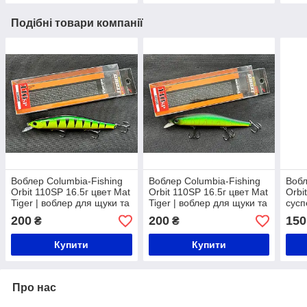
Подібні товари компанії
Воблер Columbia-Fishing
Воблер Columbia-Fishing
Вобл
Orbit 110SP 16.5г цвет Mat
Orbit 110SP 16.5г цвет Mat
Orbi
Tiger | воблер для щуки та
Tiger | воблер для щуки та
сусп
судака | Японська якість
судака | Японська якість
суда
200
200
150
₴
₴
Купити
Купити
Про нас