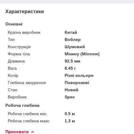
Характеристики
Основні
Країна виробник
Китай
Тип
Воблер
Конструкція
Шумовий
Форма тіла
Мінноу (Minnow)
Довжина
92.5 мм
Вага
8.45 г
Колір
Різні кольори
Глибина занурення
Поверхневі
Стан
Новий
Виробник
Spec
Робоча глибина
Робоча глибина мін.
0.5 м
Робоча глибина макс.
1.3 м
Приховати