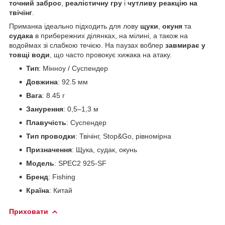
точний заброс
,
реалістичну гру
і
чутливу реакцію на
твічінг
.
Приманка ідеально підходить для лову
щуки
,
окуня
та
судака
в прибережних ділянках, на мілині, а також на
водоймах зі слабкою течією. На паузах воблер
завмирає у
товщі води
, що часто провокує хижака на атаку.
Тип
: Мінноу / Суспендер
Довжина
: 92.5 мм
Вага
: 8.45 г
Занурення
: 0,5–1,3 м
Плавучість
: Суспендер
Тип проводки
: Твічінг, Stop&Go, рівномірна
Призначення
: Щука, судак, окунь
Модель
: SPEC2 925-SF
Бренд
: Fishing
Країна
: Китай
Приховати