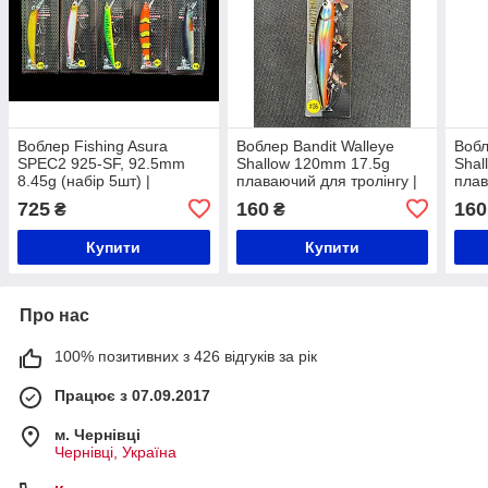
Воблер Fishing Asura
Воблер Bandit Walleye
Вобл
SPEC2 925-SF, 92.5mm
Shallow 120mm 17.5g
Shal
8.45g (набір 5шт) |
плаваючий для тролінгу |
плав
Японська якість
Японська якість
Япон
725
160
160
₴
₴
Купити
Купити
Про нас
100% позитивних з 426 відгуків за рік
Працює з 07.09.2017
м. Чернівці
Чернівці, Україна