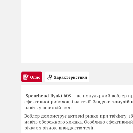
Опис
Характеристики
Spearhead Ryuki 60S
— це популярний воблер п
ефективної риболовлі на течії. Завдяки
тонучій 
навіть у швидкій воді.
Воблер демонструє активні ривки при твічінгу, зб
навіть обережного хижака. Особливо ефективний
річках з різною швидкістю течії.