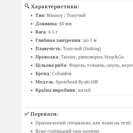
🔍 Характеристики:
Тип
: Мінноу / Тонучий
Довжина
: 60 мм
Вага
: 6.5 г
Глибина занурення
: до 1 м
Плавучість
: Тонучий (Sinking)
Проводка
: Твічінг, рівномірна, Stop&Go
Цільова риба
: Форель, голавль, окунь, жере
Бренд
: Columbia
Модель
: Spearhead Ryuki 60S
Країна виробник
: китай
✅ Переваги:
Призначений спеціально для ловлі на течії
Дуже стабільний при падінні