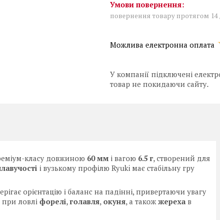
повернення товару протягом 14
У компанії підключені електр
товар не покидаючи сайту.
реміум-класу довжиною
60 мм
і вагою
6.5 г
, створений для
плавучості
і вузькому профілю Ryuki має стабільну гру
ерігає орієнтацію і баланс на падінні, привертаючи увагу
 при ловлі
форелі
,
голавля
,
окуня
, а також
жереха
в