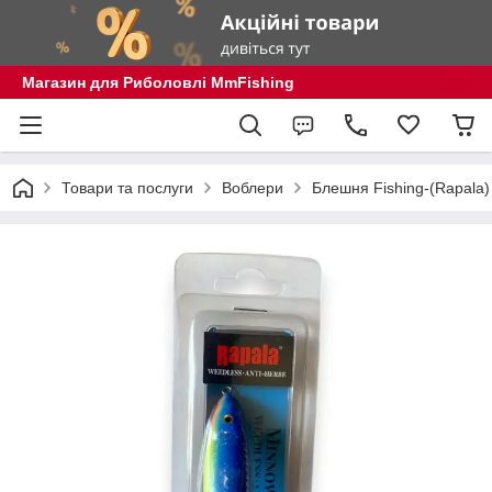
Магазин для Риболовлі MmFishing
Товари та послуги
Воблери
Блешня Fishing-(Rapala