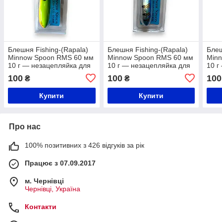
Блешня Fishing-(Rapala)
Блешня Fishing-(Rapala)
Блеш
Minnow Spoon RMS 60 мм
Minnow Spoon RMS 60 мм
Min
10 г — незацепляйка для
10 г — незацепляйка для
10 г
щуки та окуня
щуки та окуня
щуки
100
100
100
₴
₴
Купити
Купити
Про нас
100% позитивних з 426 відгуків за рік
Працює з 07.09.2017
м. Чернівці
Чернівці, Україна
Контакти