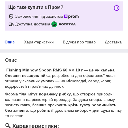
Що таке купити з Пром?
Замовлення під захистом
Доступна доставка
Опис
Характеристики
Відгуки про товар
Доставка
Опис
Fishing Minnow Spoon RMS 60 мм 10 г
— це
унікальна
блешня-незацепляйка
, розроблена для ефективної ловлі
хижака у складних умовах — на мілководді, серед коряг,
водоростей і трав’яних ділянок.
Форма тіла імітує
поранену рибку
, що створює природні
коливання на рівномірній проводці. Завдяки спеціальному
захисту гачка, блешня проходить
крізь густу рослинність
без зачепів
, що робить її ідеальним вибором для щуки влітку
та восени.
🔍
Характеристики: