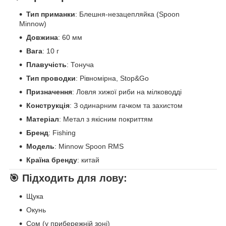
Тип приманки
: Блешня-незацепляйка (Spoon
Minnow)
Довжина
: 60 мм
Вага
: 10 г
Плавучість
: Тонуча
Тип проводки
: Рівномірна, Stop&Go
Призначення
: Ловля хижої риби на мілководді
Конструкція
: З одинарним гачком та захистом
Матеріал
: Метал з якісним покриттям
Бренд
: Fishing
Модель
: Minnow Spoon RMS
Країна бренду
: китай
🎯
Підходить для лову:
Щука
Окунь
Сом (у прибережній зоні)