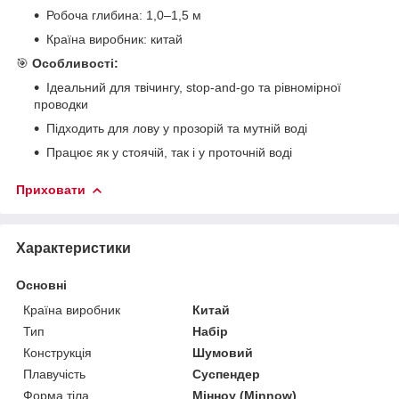
Робоча глибина: 1,0–1,5 м
Країна виробник: китай
🎯
Особливості:
Ідеальний для твічингу, stop-and-go та рівномірної
проводки
Підходить для лову у прозорій та мутній воді
Працює як у стоячій, так і у проточній воді
Приховати
Характеристики
Основні
Країна виробник
Китай
Тип
Набір
Конструкція
Шумовий
Плавучість
Суспендер
Форма тіла
Мінноу (Minnow)