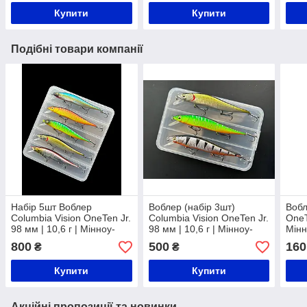
Купити
Купити
Подібні товари компанії
Набір 5шт Воблер
Воблер (набір 3шт)
Вобл
Columbia Vision OneTen Jr.
Columbia Vision OneTen Jr.
OneT
98 мм | 10,6 г | Мінноу-
98 мм | 10,6 г | Мінноу-
Мінн
суспендер на щуку та
суспендер на щуку та
та о
800
500
160
₴
₴
окуня | Японська якість
окуня | Японська якість
Купити
Купити
Акційні пропозиції та новинки