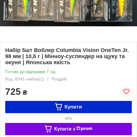
Набір 5шт Воблер Columbia Vision OneTen Jr.
98 мм | 10,6 г | Мінноу-суспендер на щуку та
окуня | Японська якість
Готово до відправки 7 од.
Код: 8341-набор(1)
Роздріб
725
₴
Купити
або
Купити з