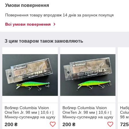
Умови повернення
Повернення товару впродовж 14 днів за рахунок покупця
Всі умови повернення
З цим товаром також замовляють
Воблер Columbia Vision
Воблер Columbia Vision
Набі
OneTen Jr. 98 мм | 10,6 г |
OneTen Jr. 98 мм | 10,6 г |
Colu
Мінноу-суспендер на щуку
Мінноу-суспендер на щуку
98 м
та окуня | Японська якість
та окуня | Японська якість
сусп
200
200
725
₴
₴
окун