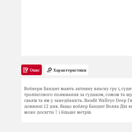
Опис
Характеристики
Воблери Бандит мають активну власну гру і, судя
тролінгового полювання за судаком, сомом та щу
свалів та ям у занедбаність. Bandit Walleye Deep
довжині 12 див. Якщо воблер Бандит Волла Діп в
може досягти 7 і більше метрів.