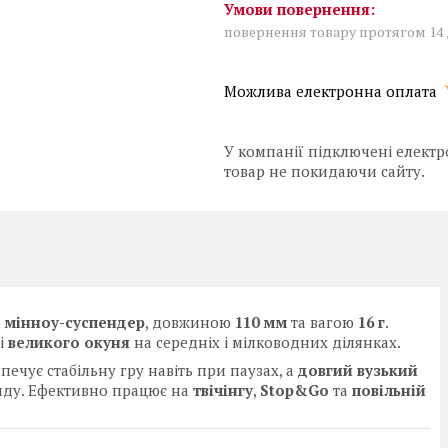
повернення товару протягом 14
У компанії підключені електр
товар не покидаючи сайту.
у
мінноу-суспендер
, довжиною
110 мм
та вагою
16 г
.
і
великого окуня
на середніх і мілководних ділянках.
езпечує стабільну гру навіть при паузах, а
довгий вузький
киду. Ефективно працює на
твічінгу
,
Stop&Go
та
повільній