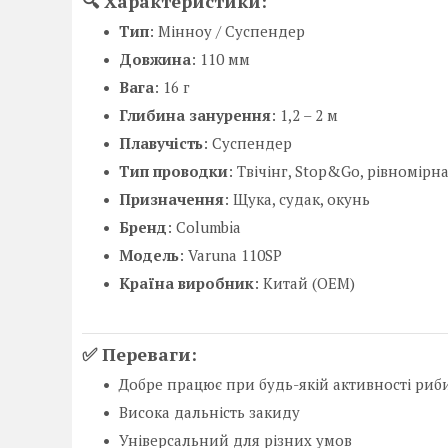
🔍 Характеристики:
Тип
: Мінноу / Суспендер
Довжина
: 110 мм
Вага
: 16 г
Глибина занурення
: 1,2 – 2 м
Плавучість
: Суспендер
Тип проводки
: Твічінг, Stop&Go, рівномірн
Призначення
: Щука, судак, окунь
Бренд
: Columbia
Модель
: Varuna 110SP
Країна виробник
: Китай (OEM)
✅ Переваги:
Добре працює при будь-якій активності риб
Висока дальність закиду
Універсальний для різних умов