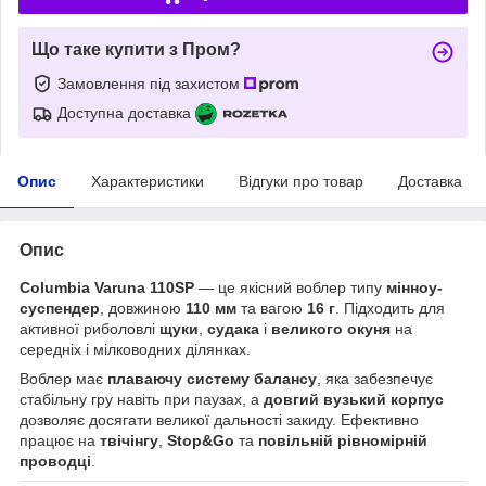
Що таке купити з Пром?
Замовлення під захистом
Доступна доставка
Опис
Характеристики
Відгуки про товар
Доставка
Опис
Columbia Varuna 110SP
— це якісний воблер типу
мінноу-
суспендер
, довжиною
110 мм
та вагою
16 г
. Підходить для
активної риболовлі
щуки
,
судака
і
великого окуня
на
середніх і мілководних ділянках.
Воблер має
плаваючу систему балансу
, яка забезпечує
стабільну гру навіть при паузах, а
довгий вузький корпус
дозволяє досягати великої дальності закиду. Ефективно
працює на
твічінгу
,
Stop&Go
та
повільній рівномірній
проводці
.