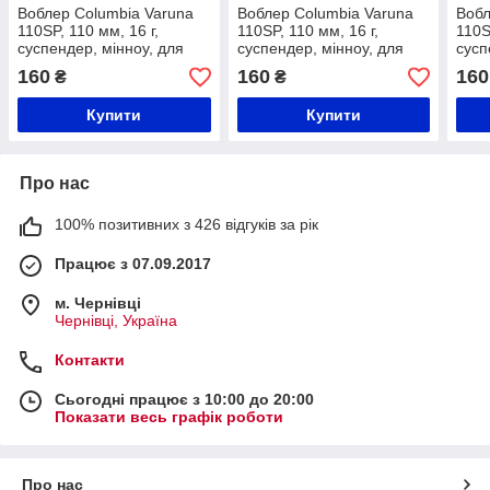
Воблер Columbia Varuna
Воблер Columbia Varuna
Вобл
110SP, 110 мм, 16 г,
110SP, 110 мм, 16 г,
110S
суспендер, мінноу, для
суспендер, мінноу, для
сусп
щуки та окуня | Японська
щуки та окуня | Японська
щуки
160
160
160
₴
₴
якість
якість
якіс
Купити
Купити
Про нас
100% позитивних з 426 відгуків за рік
Працює з 07.09.2017
м. Чернівці
Чернівці, Україна
Контакти
Сьогодні працює з 10:00 до 20:00
Показати весь графік роботи
Про нас