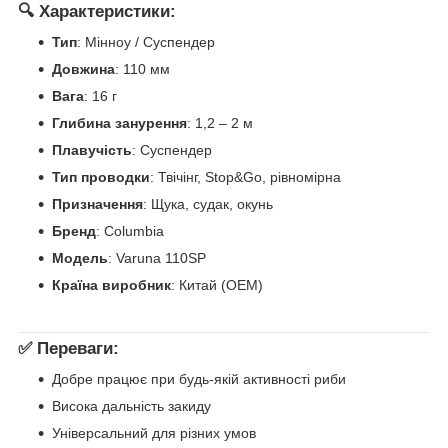
🔍 Характеристики:
Тип
: Мінноу / Суспендер
Довжина
: 110 мм
Вага
: 16 г
Глибина занурення
: 1,2 – 2 м
Плавучість
: Суспендер
Тип проводки
: Твічінг, Stop&Go, рівномірна
Призначення
: Щука, судак, окунь
Бренд
: Columbia
Модель
: Varuna 110SP
Країна виробник
: Китай (OEM)
✅ Переваги:
Добре працює при будь-якій активності риби
Висока дальність закиду
Універсальний для різних умов