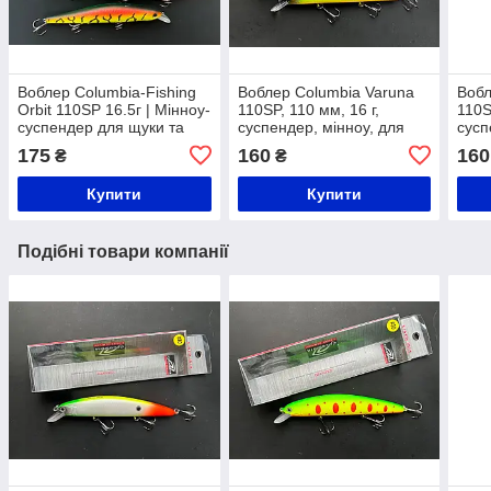
Воблер Columbia-Fishing
Воблер Columbia Varuna
Вобл
Orbit 110SP 16.5г | Мінноу-
110SP, 110 мм, 16 г,
110S
суспендер для щуки та
суспендер, мінноу, для
сусп
судака | Японська якість
щуки та окуня | Японська
щуки
175
160
160
₴
₴
якість
якіс
Купити
Купити
Подібні товари компанії