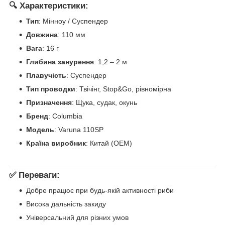
🔍 Характеристики:
Тип
: Мінноу / Суспендер
Довжина
: 110 мм
Вага
: 16 г
Глибина занурення
: 1,2 – 2 м
Плавучість
: Суспендер
Тип проводки
: Твічінг, Stop&Go, рівномірна
Призначення
: Щука, судак, окунь
Бренд
: Columbia
Модель
: Varuna 110SP
Країна виробник
: Китай (OEM)
✅ Переваги:
Добре працює при будь-якій активності риби
Висока дальність закиду
Універсальний для різних умов