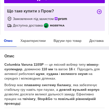
Що таке купити з Пром?
Замовлення під захистом
Доступна доставка
Опис
Характеристики
Відгуки про товар
Доставка
Опис
Columbia Varuna 110SP
— це якісний воблер типу
мінноу-
суспендер
, довжиною
110 мм
та вагою
16 г
. Підходить для
активної риболовлі
щуки
,
судака
і
великого окуня
на
середніх і мілководних ділянках.
Воблер має
плаваючу систему балансу
, яка забезпечує
стабільну гру навіть при паузах, а
довгий вузький корпус
дозволяє досягати великої дальності закиду. Ефективно
працює на
твічінгу
,
Stop&Go
та
повільній рівномірній
проводці
.