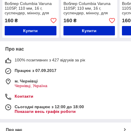
Воблер Columbia Varuna
Воблер Columbia Varuna
Вобл
110SP, 110 мм, 16 г,
110SP, 110 мм, 16 г,
110S
суспендер, мінноу, для
суспендер, мінноу, для
сусп
щуки та окуня | Японська
щуки та окуня | Японська
щуки
160
160
160
₴
₴
якість
якість
якіс
Купити
Купити
Про нас
100% позитивних з 427 відгуків за рік
Працює з 07.09.2017
м. Чернівці
Чернівці, Україна
Контакти
Сьогодні працює з 12:00 до 18:00
Показати весь графік роботи
Про нас