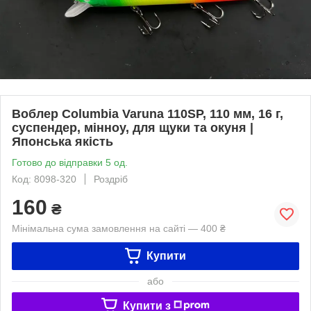
Воблер Columbia Varuna 110SP, 110 мм, 16 г,
суспендер, мінноу, для щуки та окуня |
Японська якість
Готово до відправки 5 од.
Код: 8098-320
Роздріб
160
₴
Мінімальна сума замовлення на сайті — 400 ₴
Купити
або
Купити з