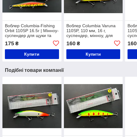
Воблер Columbia-Fishing
Воблер Columbia Varuna
Вобл
Orbit 110SP 16.5г | Мінноу-
110SP, 110 мм, 16 г,
110S
суспендер для щуки та
суспендер, мінноу, для
сусп
судака | Японська якість
щуки та окуня | Японська
щуки
175
160
160
₴
₴
якість
якіс
Купити
Купити
Подібні товари компанії