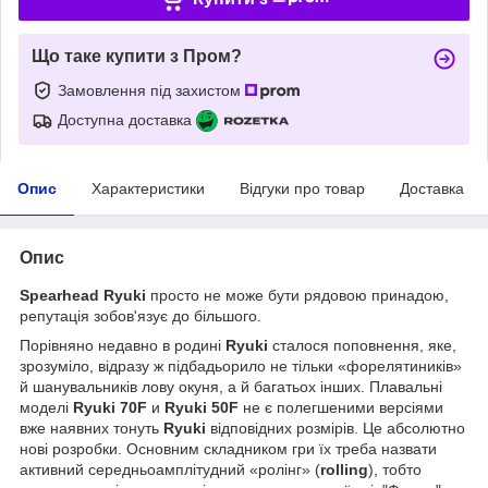
Що таке купити з Пром?
Замовлення під захистом
Доступна доставка
Опис
Характеристики
Відгуки про товар
Доставка
Опис
Spearhead Ryuki
просто не може бути рядовою принадою,
репутація зобов'язує до більшого.
Порівняно недавно в родині
Ryuki
сталося
поповнення, яке,
зрозуміло, відразу ж підбадьорило не тільки «форелятиників»
й шанувальників лову окуня, а й багатьох інших. Плавальні
моделі
Ryuki 70F
и
Ryuki 50F
не є полегшеними версіями
вже наявних тонуть
Ryuki
відповідних розмірів. Це абсолютно
нові розробки. Основним складником гри їх треба назвати
активний середньоамплітудний «ролінг» (
rolling
), тобто