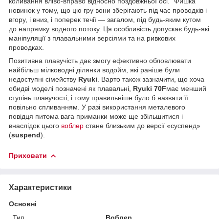
коливання вліво-вправо відносно поздовжньої осі. "Фишка"
новинок у тому, що цю гру вони зберігають під час проводків і
вгору, і вниз, і поперек течії — загалом, під будь-яким кутом
до напрямку водного потоку. Ця особливість допускає будь-які
маніпуляції з плавальними версіями та на ривкових
проводках.
Позитивна плавучість дає змогу ефективно обловлювати
найбільш мілководні ділянки водойм, які раніше були
недоступні сімейству
Ryuki
. Варто також зазначити, що хоча
обидві моделі позначені як плавальні,
Ryuki 70F
має менший
ступінь плавучості, і тому правильніше було б назвати її
повільно спливанням. У разі використання металевого
повідця питома вага приманки може ще збільшитися і
внаслідок цього
воблер
стане близьким до версії «суспенд»
(
suspend
).
Приховати
Характеристики
Основні
Тип
Воблер