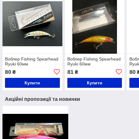
Воблер Fishing Spearhead
Воблер Fishing Spearhead
Вобл
Ryuki 60мм
Ryuki 60мм
Ryuk
80
81
80
₴
₴
Купити
Купити
Акційні пропозиції та новинки