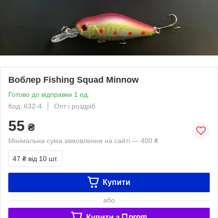
Воблер Fishing Squad Minnow
Готово до відправки 1 од.
Код: 632-4
Опт і роздріб
55
₴
Мінімальна сума замовлення на сайті — 400 ₴
47 ₴
від 10 шт.
Купити
або
Купити з