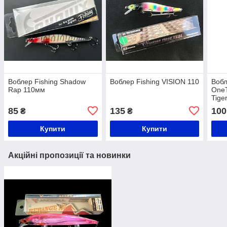
Воблер Fishing Shadow
Воблер Fishing VISION 110
Вобл
Rap 110мм
OneT
Tige
85
135
100
₴
₴
Купити
Купити
Акційні пропозиції та новинки