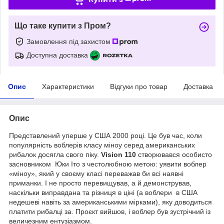
Що таке купити з Пром?
Замовлення під захистом
Доступна доставка
Опис
Характеристики
Відгуки про товар
Доставка
Опис
Представлений уперше у США 2000 році. Це був час, коли
популярність воблерів класу міноу серед американських
рибалок досягла свого піку.
Vision 110
створювався особисто
засновником Юки Іто з честолюбною метою: уявити воблер
«міноу», який у своєму класі переважав би всі наявні
приманки. І не просто перевищував, а й демонстрував,
наскільки виправдана та різниця в ціні (а воблери в США
недешеві навіть за американськими мірками), яку доводиться
платити рибалці за. Проєкт вийшов, і воблер був зустрічний із
величезним ентузіазмом.