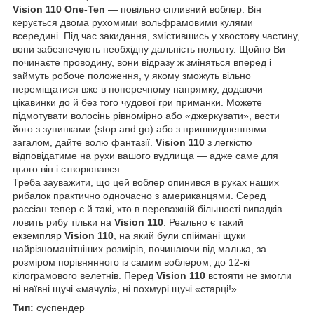
Vision 110 One-Ten
— повільно спливний воблер. Він
керується двома рухомими вольфрамовими кулями
всередині. Під час закидання, змістившись у хвостову частину,
вони забезпечують необхідну дальність польоту. Щойно Ви
починаєте проводину, вони відразу ж зміняться вперед і
займуть робоче положення, у якому зможуть вільно
переміщатися вже в поперечному напрямку, додаючи
цікавинки до й без того чудової гри приманки. Можете
підмотувати волосінь рівномірно або «джеркувати», вести
його з зупинками (stop and go) або з пришвидшеннями...
загалом, дайте волю фантазії.
Vision 110
з легкістю
відповідатиме на рухи вашого вудлища — адже саме для
цього він і створювався.
Треба зауважити, що цей воблер опинився в руках наших
рибалок практично одночасно з американцями. Серед
рассіан тепер є й такі, хто в переважній більшості випадків
ловить рибу тільки на
Vision 110
. Реально є такий
екземпляр
Vision 110
, на який були спіймані щуки
найрізноманітніших розмірів, починаючи від малька, за
розміром порівнянного із самим воблером, до 12-кі
кілограмового велетнів. Перед
Vision 110
встояти не змогли
ні наївні щучі «мачулі», ні похмурі щучі «старці!»
Тип:
суспендер